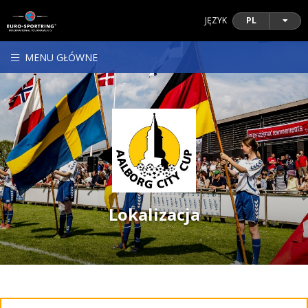
JĘZYK
PL
MENU GŁÓWNE
Lokalizacja